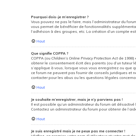
Pourquoi dois-je m’enregistrer ?
Vous pouvez ne pas le faire, mais l’administrateur du forum
vous permet de bénéficier de fonctionnalités supplémentai
l’adhésion à des groupes, etc. La création d’un compte est
Haut
Que signifie COPPA ?
COPPA (ou
Children’s Online Privacy Protection Act
de 1998) e
obtenir le consentement écrit des parents (ou d’un tuteur l
s’applique à vous, lorsque vous vous enregistrez ou que que
ce forum ne peuvent pas fournir de conseils juridiques et 
contacter pour les abus ou les questions légales concernan
Haut
Je souhaite m’enregistrer, mais je n’y parviens pas !
Il est possible qu’un administrateur du forum ait désactivé 
Contactez un administrateur du forum pour obtenir de l’aid
Haut
Je suis enregistré mais je ne peux pas me connecter !
Vérifiez, en premier, votre nom d’utilisateur et votre mot de p