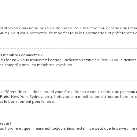
nt stockés dans notre base de données. Pour les modifier, accédez au
Panne
forum). Cela vous permettra de modifier tous les paramètres et préférences 
es membres connectés ?
 du forum », vous trouverez l’option
Cacher mon statut en ligne
. Si vous active
ez compté parmi les membres invisibles.
ire différent de celui dans lequel vous êtes. Dans ce cas, accédez au
panneau de
Paris, New York, Sydney, etc.). Notez que la modification du fuseau horaire
st le bon moment pour le faire.
recte !
u horaire et que l’heure est toujours incorrecte, il se peut que le serveur ne