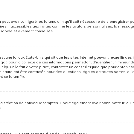
 peut avoir configuré les forums afin qu’il soit nécessaire de s’enregistrer 
res inaccessibles aux invités comme les avatars personnalisés, la messager
 rapide et vivement conseillée.
st une loi aux États-Unis qui dit que les sites Internet pouvant recueillir d
égal) pour la collecte de ces informations permettant d’identifier un mineur 
lqu’un le fait à votre place, contactez un conseiller juridique pour obtenir 
ne sauraient être contactés pour des questions légales de toutes sortes, à l
t ce forum ? ».
la création de nouveaux comptes. Il peut également avoir banni votre IP ou int
e.
asse. S’ils sont corrects, il y a deux possibilités :