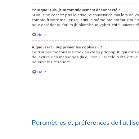
Pourquoi suis-je automatiquement déconnecté ?
Si vous ne cochez pas la case
Se souvenir de moi
lors de v
compte à votre insu en utilisant le même ordinateur. Pour 
pour accéder au forum (bibliothèque, cyber-café, université,
Haut
À quoi sert « Supprimer les cookies » ?
Cela supprime tous les cookies créés par phpBB qui conserv
de lecture des messages (lu ou non lu) si cela a été acti
pourrait les résoudre.
Haut
Paramètres et préférences de l’utilis