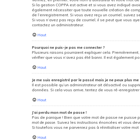
Si la gestion COPPA est active et si vous avez indiqué avoi
également nécessiter que toute nouvelle création de compt
de l’enregistrement. Si vous avez reçu un courriel, suivez se
Si vous n’avez pas reçu de courriel, il se peut que vous ayez
contactez un administrateur.
Haut
Pourquoi ne puis-je pas me connecter ?
Plusieurs raisons pourraient expliquer cela. Premièrement, 
vérifier que vous n’avez pas été banni. Il est également poss
Haut
Je me suis enregistré par le passé mais je ne peux plus me 
Il est possible qu’un administrateur ait désactivé ou suppr
données. Si cela vous arrive, tentez de vous ré-enregistrer 
Haut
J’ai perdu mon mot de passe !
Pas de panique ! Bien que votre mot de passe ne puisse pas 
mot de passe
. Suivez les instructions énoncées et vous de
Si toutefois vous ne parveniez pas à réinitialiser votre mo
Haut