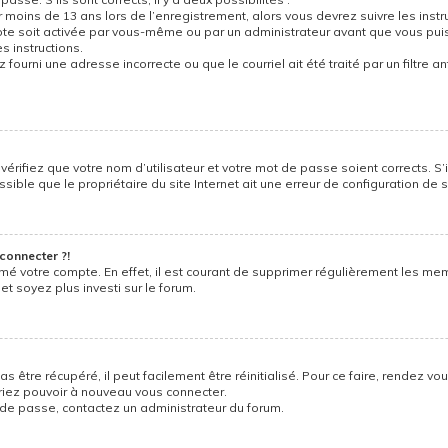
r moins de 13 ans lors de l’enregistrement, alors vous devrez suivre les instr
e soit activée par vous-même ou par un administrateur avant que vous puiss
s instructions.
 fourni une adresse incorrecte ou que le courriel ait été traité par un filtre a
vérifiez que votre nom d’utilisateur et votre mot de passe soient corrects. S’
ible que le propriétaire du site Internet ait une erreur de configuration de son
connecter ?!
imé votre compte. En effet, il est courant de supprimer régulièrement les me
et soyez plus investi sur le forum.
être récupéré, il peut facilement être réinitialisé. Pour ce faire, rendez vo
vriez pouvoir à nouveau vous connecter.
t de passe, contactez un administrateur du forum.