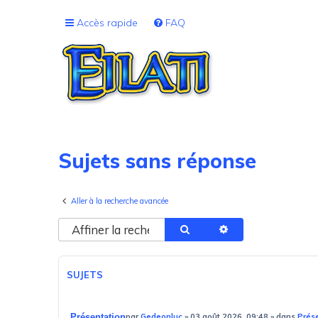
Accès rapide
FAQ
Sujets sans réponse
Aller à la recherche avancée
Rechercher
Recherche avancé
SUJETS
Présentation
par
Gedeonluc
»
03 août 2026, 09:48
» dans
Prés