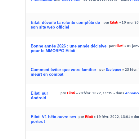
Eilati dévoile la refonte complète de
par
Eilati
»
10 mai 20
son site web officiel
Bonne année 2026 : une année décisive
par
Eilati
»
01 jan
pour le MMORPG Eilati
Comment éviter que votre familier
par
Ecologue
»
23 févr.
meurt en combat
Eilati sur
par
Eilati
»
20 févr. 2022, 11:35
» dans
Annonces
Android
Eilati V1 bêta ouvre ses
par
Eilati
»
19 févr. 2022, 13:01
» da
portes !