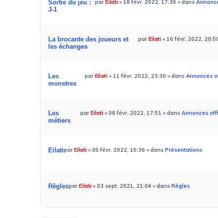
Sortie du jeu :
par
Eilati
»
18 févr. 2022, 17:36
» dans
Annonces
J-1
La brocante des joueurs et
par
Eilati
»
16 févr. 2022, 20:5
les échanges
Les
par
Eilati
»
11 févr. 2022, 23:30
» dans
Annonces of
monstres
Les
par
Eilati
»
08 févr. 2022, 17:51
» dans
Annonces offi
métiers
Eilati
par
Eilati
»
05 févr. 2022, 15:36
» dans
Présentations
Règles
par
Eilati
»
03 sept. 2021, 21:04
» dans
Règles