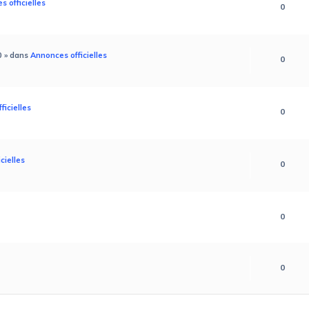
 officielles
0
0
» dans
Annonces officielles
0
ficielles
0
cielles
0
0
0