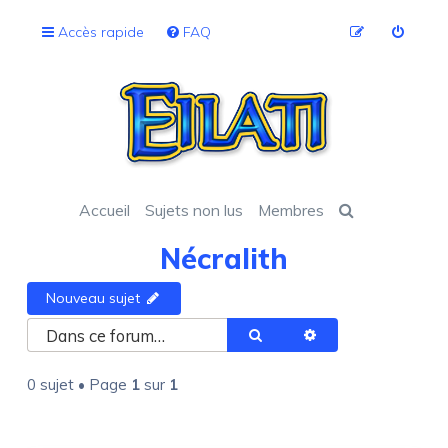
Accès rapide
FAQ
Accueil
Sujets non lus
Membres
Nécralith
Nouveau sujet
Rechercher
Recherche avancée
0 sujet • Page
1
sur
1