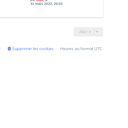
r
o
31 mars 2022, 20:03
n
i
i
r
e
l
r
e
m
d
e
e
s
Aller à
r
s
n
a
i
g
e
e
r
r
Supprimer les cookies
Heures au format
UTC
m
e
s
s
a
g
e