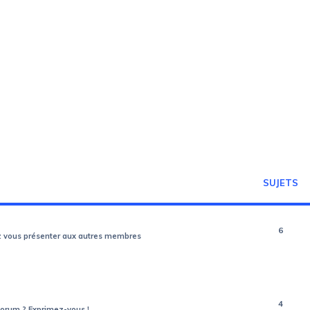
SUJETS
6
ez vous présenter aux autres membres
4
e forum ? Exprimez-vous !