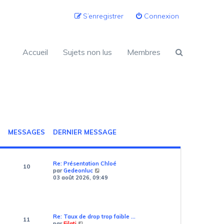
S’enregistrer
Connexion
Accueil
Sujets non lus
Membres
MESSAGES
DERNIER MESSAGE
Re: Présentation Chloé
10
V
par
Gedeonluc
o
03 août 2026, 09:49
i
r
l
e
d
Re: Taux de drop trop faible …
11
e
V
par
Eilati