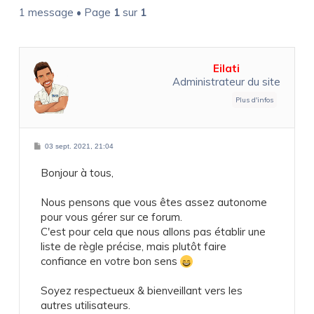
1 message • Page
1
sur
1
Eilati
Administrateur du site
M
03 sept. 2021, 21:04
e
s
Bonjour à tous,
s
a
g
e
Nous pensons que vous êtes assez autonome
pour vous gérer sur ce forum.
C'est pour cela que nous allons pas établir une
liste de règle précise, mais plutôt faire
confiance en votre bon sens
Soyez respectueux & bienveillant vers les
autres utilisateurs.