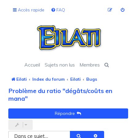
Accès rapide
FAQ
Accueil
Sujets non lus
Membres
Eilati
Index du forum
Eilati
Bugs
Problème du ratio "dégâts/coûts en
mana"
Répondre
Rechercher
Recherche avancée