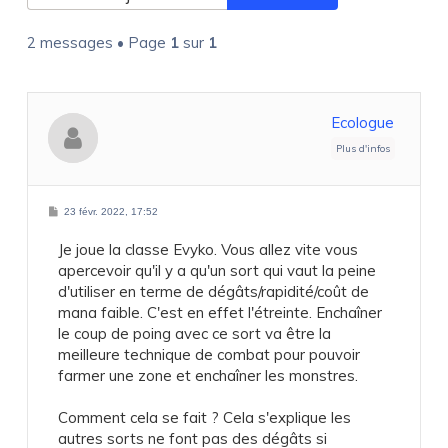
2 messages • Page
1
sur
1
Ecologue
M
23 févr. 2022, 17:52
e
s
Je joue la classe Evyko. Vous allez vite vous
s
a
apercevoir qu'il y a qu'un sort qui vaut la peine
g
e
d'utiliser en terme de dégâts/rapidité/coût de
mana faible. C'est en effet l'étreinte. Enchaîner
le coup de poing avec ce sort va être la
meilleure technique de combat pour pouvoir
farmer une zone et enchaîner les monstres.
Comment cela se fait ? Cela s'explique les
autres sorts ne font pas des dégâts si