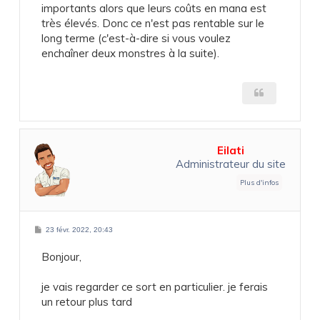
importants alors que leurs coûts en mana est
très élevés. Donc ce n'est pas rentable sur le
long terme (c'est-à-dire si vous voulez
enchaîner deux monstres à la suite).
Eilati
Administrateur du site
M
23 févr. 2022, 20:43
e
s
Bonjour,
s
a
g
e
je vais regarder ce sort en particulier. je ferais
un retour plus tard