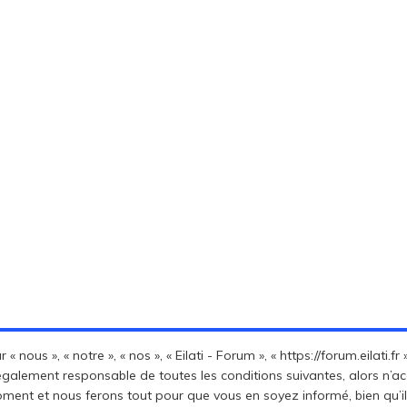
« nous », « notre », « nos », « Eilati - Forum », « https://forum.eilati
également responsable de toutes les conditions suivantes, alors n’acc
ent et nous ferons tout pour que vous en soyez informé, bien qu’il s