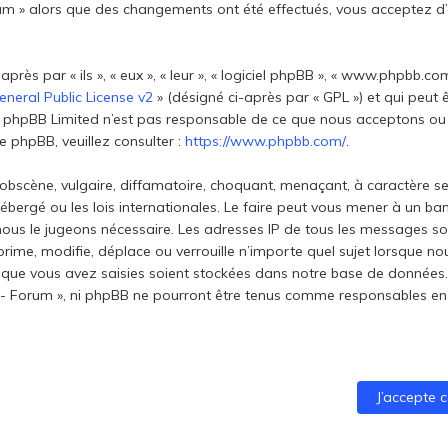
Forum » alors que des changements ont été effectués, vous acceptez 
s par « ils », « eux », « leur », « logiciel phpBB », « www.phpbb.com
neral Public License v2
» (désigné ci-après par « GPL ») et qui peut
net. phpBB Limited n’est pas responsable de ce que nous acceptons
 phpBB, veuillez consulter :
https://www.phpbb.com/
.
obscène, vulgaire, diffamatoire, choquant, menaçant, à caractère se
t hébergé ou les lois internationales. Le faire peut vous mener à un
si nous le jugeons nécessaire. Les adresses IP de tous les messages 
prime, modifie, déplace ou verrouille n’importe quel sujet lorsque n
que vous avez saisies soient stockées dans notre base de données. 
ti - Forum », ni phpBB ne pourront être tenus comme responsables en